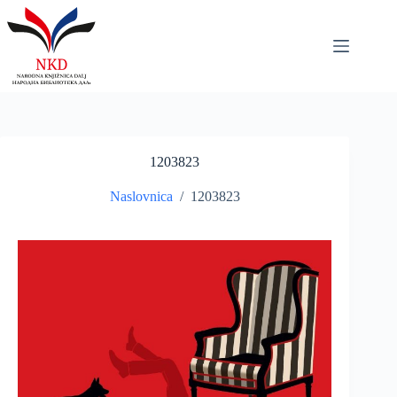
Skip
to
content
1203823
Naslovnica
/
1203823