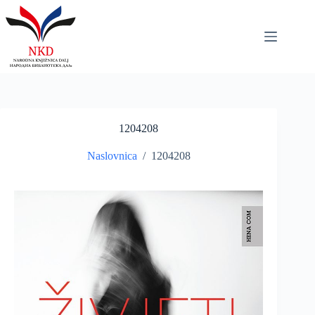
Skip
to
content
1204208
Naslovnica
/
1204208