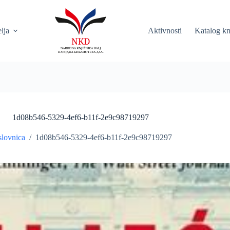
elja
Aktivnosti
Katalog kn
1d08b546-5329-4ef6-b11f-2e9c98719297
lovnica
/
1d08b546-5329-4ef6-b11f-2e9c98719297