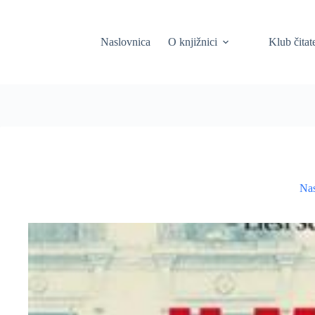
Skip
to
content
Naslovnica
O knjižnici
Klub čitat
Nas