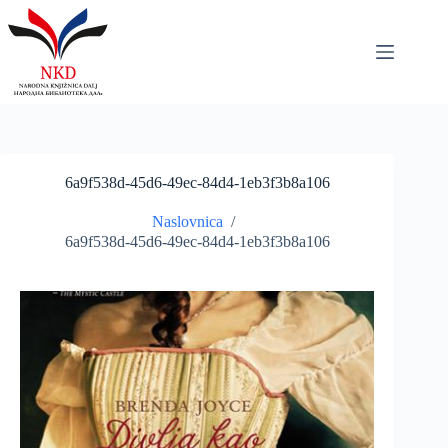
Skip
to
content
6a9f538d-45d6-49ec-84d4-1eb3f3b8a106
Naslovnica
/
6a9f538d-45d6-49ec-84d4-1eb3f3b8a106