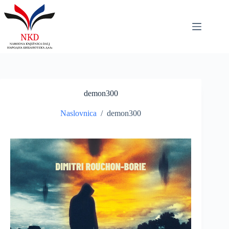
Skip
to
content
demon300
Naslovnica
/
demon300