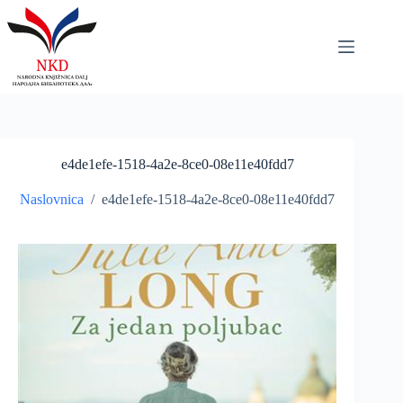
Skip
to
content
e4de1efe-1518-4a2e-8ce0-08e11e40fdd7
Naslovnica
/
e4de1efe-1518-4a2e-8ce0-08e11e40fdd7