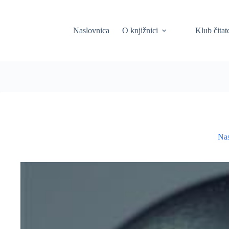
Skip
to
content
Naslovnica
O knjižnici
Klub čitat
Nas