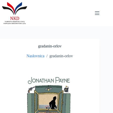
Skip
to
content
gradanin-orlov
Naslovnica
/
gradanin-orlov