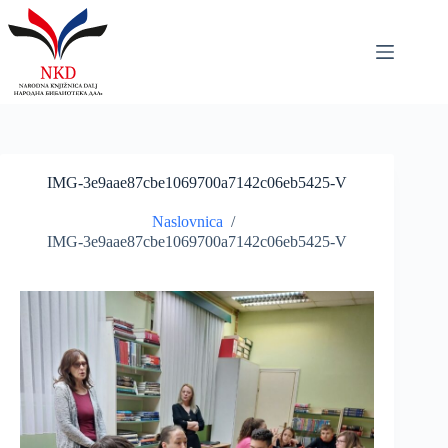
Skip
to
content
IMG-3e9aae87cbe1069700a7142c06eb5425-V
Naslovnica
/
IMG-3e9aae87cbe1069700a7142c06eb5425-V