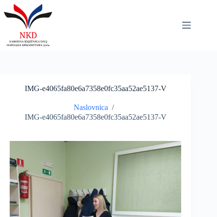
Skip
to
content
IMG-e4065fa80e6a7358e0fc35aa52ae5137-V
Naslovnica
/
IMG-e4065fa80e6a7358e0fc35aa52ae5137-V