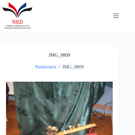
Skip
to
content
IMG_0809
Naslovnica
/
IMG_0809