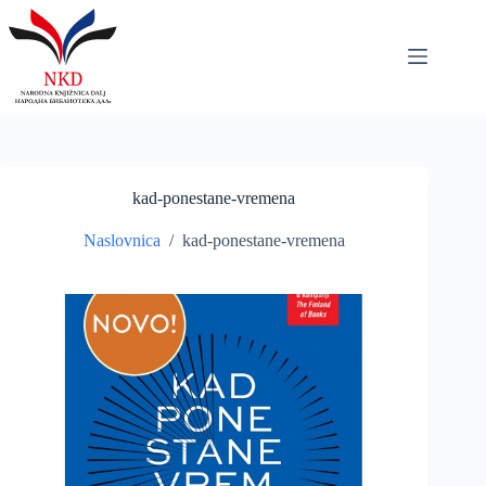
Skip
to
content
kad-ponestane-vremena
Naslovnica
/
kad-ponestane-vremena