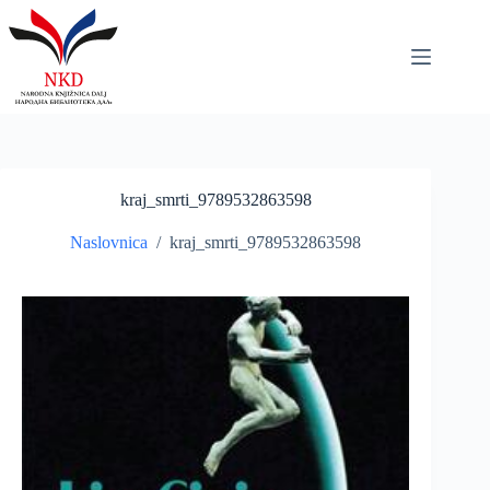
Skip
to
content
kraj_smrti_9789532863598
Naslovnica
/
kraj_smrti_9789532863598