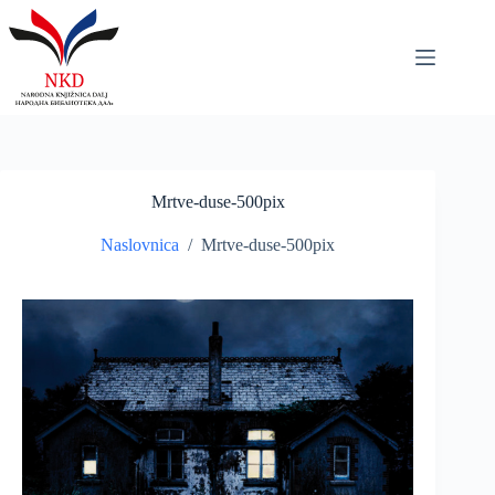
Skip
to
content
Mrtve-duse-500pix
Naslovnica
/
Mrtve-duse-500pix