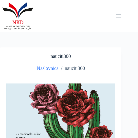
Skip
to
content
nauciti300
Naslovnica
/
nauciti300