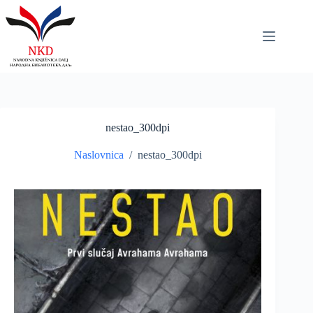
Skip
to
content
nestao_300dpi
Naslovnica
/
nestao_300dpi