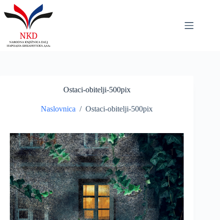
Skip
to
content
Ostaci-obitelji-500pix
Naslovnica
/
Ostaci-obitelji-500pix