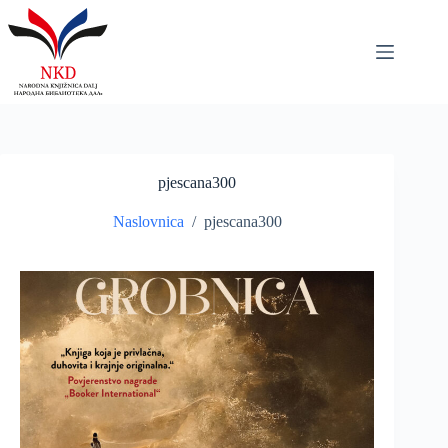
Skip
to
content
pjescana300
Naslovnica
/
pjescana300