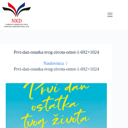
Skip
to
content
Prvi-dan-ostatka-tvog-zivota-omot-1-692×1024
Naslovnica
/
Prvi-dan-ostatka-tvog-zivota-omot-1-692×1024