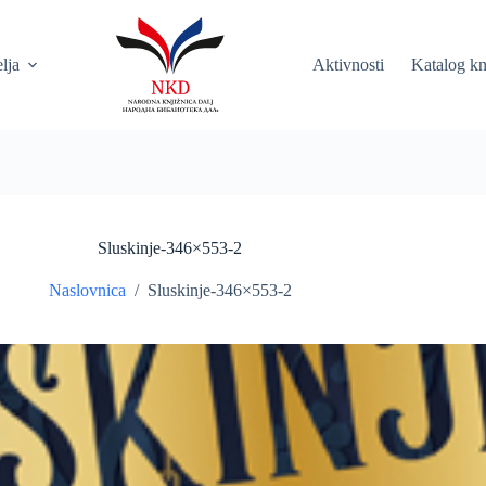
elja
Aktivnosti
Katalog kn
Sluskinje-346×553-2
Naslovnica
/
Sluskinje-346×553-2