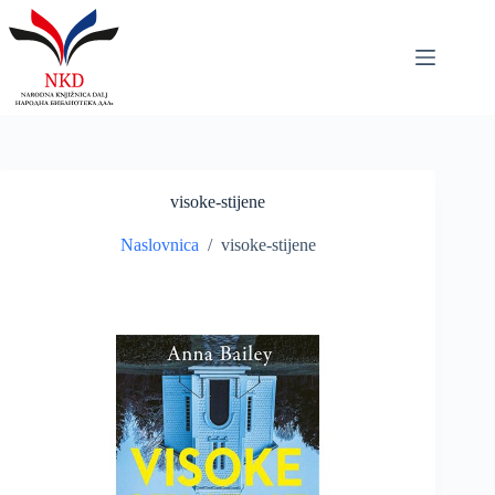
Skip
to
content
visoke-stijene
Naslovnica
/
visoke-stijene