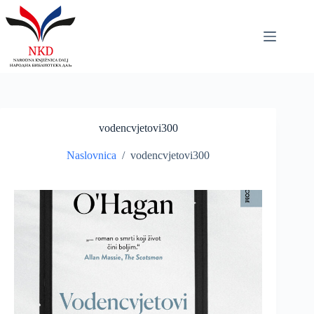
Skip
to
content
vodencvjetovi300
Naslovnica
/
vodencvjetovi300