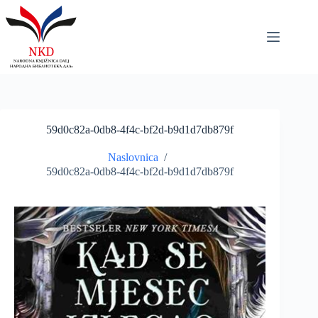
Skip
to
content
59d0c82a-0db8-4f4c-bf2d-b9d1d7db879f
Naslovnica
/
59d0c82a-0db8-4f4c-bf2d-b9d1d7db879f