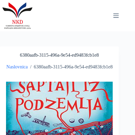
Skip
to
content
6380aafb-3115-496a-9e54-ed9483fcb1e8
Naslovnica
/
6380aafb-3115-496a-9e54-ed9483fcb1e8