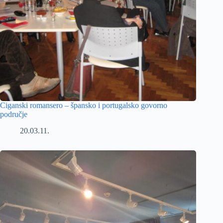
Ciganski romansero – špansko i portugalsko govorno
područje
20.03.11.