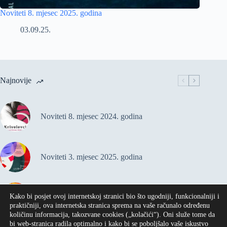
Noviteti 8. mjesec 2025. godina
03.09.25.
Najnovije
Noviteti 8. mjesec 2024. godina
Noviteti 3. mjesec 2025. godina
Kako bi posjet ovoj internetskoj stranici bio što ugodniji, funkcionalniji i
Noviteti 2. mjesec 2025. godina
praktičniji, ova internetska stranica sprema na vaše računalo određenu
količinu informacija, takozvane cookies („kolačići“). Oni služe tome da
bi web-stranica radila optimalno i kako bi se poboljšalo vaše iskustvo