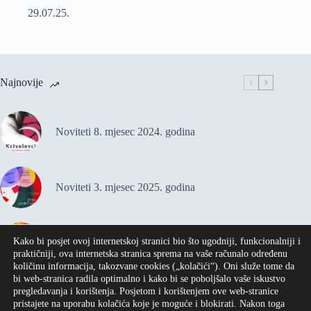
29.07.25.
Najnovije
Noviteti 8. mjesec 2024. godina
Noviteti 3. mjesec 2025. godina
Kako bi posjet ovoj internetskoj stranici bio što ugodniji, funkcionalniji i
Noviteti 2. mjesec 2025. godina
praktičniji, ova internetska stranica sprema na vaše računalo određenu
količinu informacija, takozvane cookies („kolačići“). Oni služe tome da
bi web-stranica radila optimalno i kako bi se poboljšalo vaše iskustvo
pregledavanja i korištenja. Posjetom i korištenjem ove web-stranice
Najčitanije 2024. godine
pristajete na uporabu kolačića koje je moguće i blokirati. Nakon toga